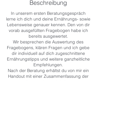
Beschreibung
.
In unserem ersten Beratungsgespräch
lerne ich dich und deine Ernährungs- sowie
Lebensweise genauer kennen. Den von dir
vorab ausgefüllten Fragebogen habe ich
bereits ausgewertet.
Wir besprechen die Auswertung des
Fragebogens, klären Fragen und ich gebe
dir individuell auf dich zugeschnittene
Ernährungstipps und weitere ganzheitliche
Empfehlungen.
Nach der Beratung erhältst du von mir ein
Handout mit einer Zusammenfassung der
besprochenen Inhalte.
*** Bitte beachte, dass mir mind. eine
Woche bevor dieser Termin stattfindet der
ausgefüllte Fragebogen zwecks
Auswertung vorliegen muss. Danke! ***
Buchung anfragen