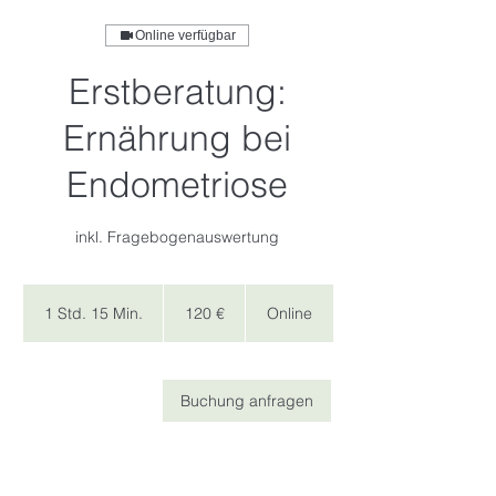
Online verfügbar
Erstberatung:
Ernährung bei
Endometriose
inkl. Fragebogenauswertung
120
Euro
1 Std. 15 Min.
1
120 €
Online
S
t
d
Buchung anfragen
1
5
M
i
n