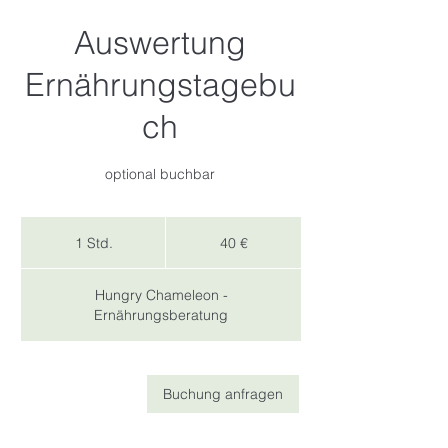
Auswertung
Ernährungstagebu
ch
optional buchbar
40
Euro
1 Std.
1
40 €
S
t
Hungry Chameleon -
d
Ernährungsberatung
Buchung anfragen