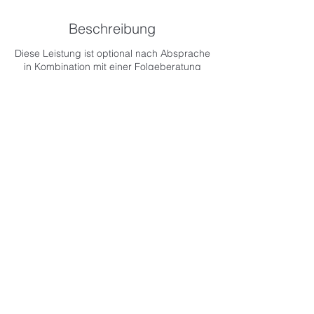
Beschreibung
Diese Leistung ist optional nach Absprache
in Kombination mit einer Folgeberatung
buchbar. Die Besprechung der Auswertung
findet in einer Folgeberatung statt.
Buchung anfragen
Kostenloser Kennenlern-Call
Kontakt -
Instagram